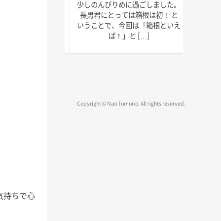
れ
少しのんびりめに過ごしました。
皆さん、少し眠りやすく
ま
長男君にとっては箱根は初！ と
ではないでしょうか？ 
台
いうことで、今回は「箱根といえ
録、執筆、取材、原稿確
ば！」と […]
物確認、コンサルテーシ
究活動に子 […]
Copyright © Nao Tomono. All rights reserved.
気持ちで心