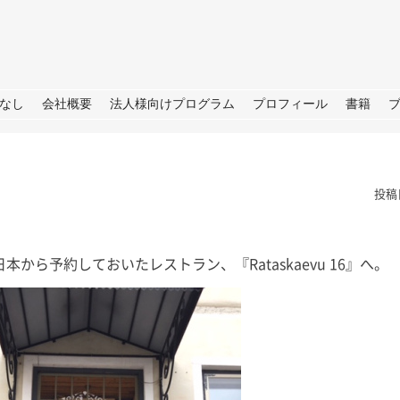
URE
なし
会社概要
法人様向けプログラム
プロフィール
書籍
投稿
ら予約しておいたレストラン、『Rataskaevu 16』へ。
TBS「日曜日の初耳学」出
おしごと
演のお知らせ
皆さん、こんにちは。 打ち合
せ→撮影→取材な1日。 秋には
皆さん、こんにちは。 今週日曜
しいプロジェクトもいくつかス
日（28日）のTBS「日曜日の初
ートします！ 大学院の研究活
耳学」に再び出演いたします。 3