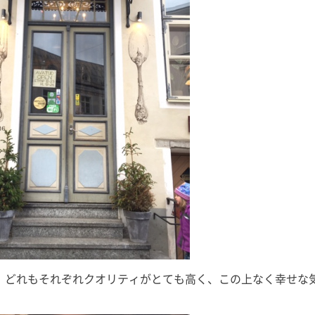
にもこれまで以上に本腰を入
回目の出演となりますが、今回も
て、ここから2022年の終わり
季節に合った「初耳！」な睡眠知
で益々全力疾走です！ 週末の
識をお届けいたしますので、ぜひ
風、みな […]
ご覧くださいませ。 友野なおの
書籍 […]
、どれもそれぞれクオリティがとても高く、この上なく幸せな