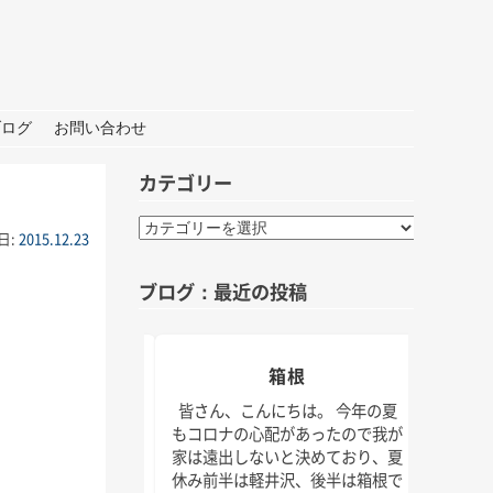
ブログ
お問い合わせ
カテゴリー
カ
日:
2015.12.23
テ
ゴ
ブログ：最近の投稿
リ
ー
箱根
夏の思い出「アゲハ
の日々
わ
皆さん、こんにちは。 今年の夏
新
もコロナの心配があったので我が
皆さん、こんにちは。 
タ
家は遠出しないと決めており、夏
けでなく、肌でも秋をし
動
休み前半は軽井沢、後半は箱根で
じられる日が増えてきま