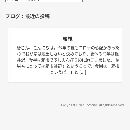
テ
ゴ
ブログ：最近の投稿
リ
ー
箱根
日。
皆さん、こんにちは。 今年の夏もコロナの心配があった
す！
ので我が家は遠出しないと決めており、夏休み前半は軽
、こ
井沢、後半は箱根で少しのんびりめに過ごしました。 長
の台
男君にとっては箱根は初！ ということで、今回は「箱根
といえば！」と […]
Copyright © Nao Tomono. All rights reserved.