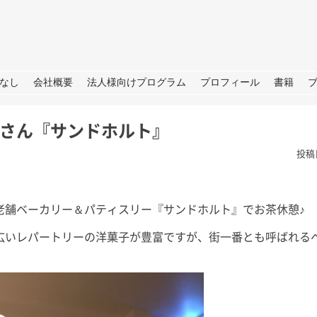
URE
なし
会社概要
法人様向けプログラム
プロフィール
書籍
さん『サンドホルト』
投稿
老舗ベーカリー＆パティスリー『サンドホルト』でお茶休憩♪
広いレパートリーの洋菓子が豊富ですが、街一番とも呼ばれる
TBS「日曜日の初耳学」出
演のお知らせ
皆さん、こ
せ→撮影→取
皆さん、こんにちは。 今週日曜
しいプロジェ
日（28日）のTBS「日曜日の初
ートします
耳学」に再び出演いたします。 3