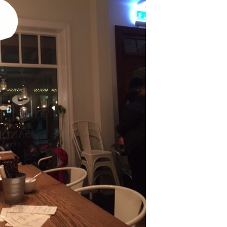
にもこれま
回目の出演となりますが、今回も
て、ここから
季節に合った「初耳！」な睡眠知
で益々全力
識をお届けいたしますので、ぜひ
風
ご覧くださいませ。 友野なおの
書籍 […]