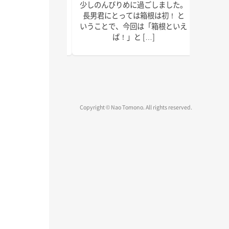
で以上に本腰を入れ
少しのんびりめに過ごしました。
皆さん
2022年の終わりま
長男君にとっては箱根は初！ と
ではな
疾走です！ 週末の台
いうことで、今回は「箱根といえ
録、執
、みな […]
ば！」と […]
物確認
Copyright © Nao Tomono. All rights reserved.