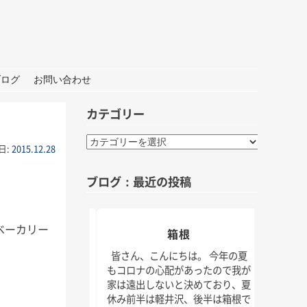
ブログ
お問い合わせ
カテゴリー
カ
日:
2015.12.28
テ
ゴ
ブログ：最近の投稿
リ
ー
ベーカリー
おしごと
箱根
夏の
んにちは。 打ち合わ
皆さん、こんにちは。 今年の夏
材な1日。 秋には新
もコロナの心配があったので我が
皆さん
クトもいくつかスタ
家は遠出しないと決めており、夏
けでな
！ 大学院の研究活動
休み前半は軽井沢、後半は箱根で
じられ