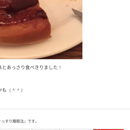
外とあっさり食べきりました！
かも（＾＾）
ぐっすり睡眠法』です。