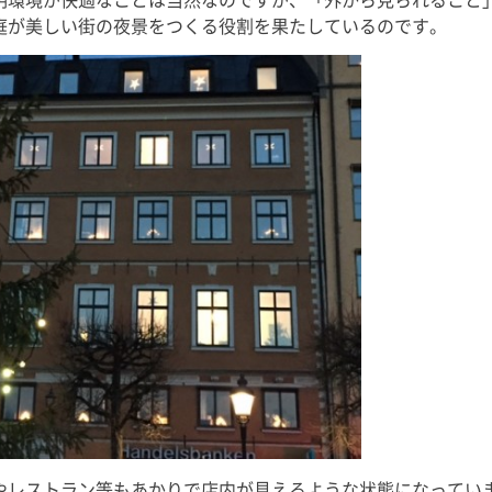
にもこれま
回目の出演となりますが、今回も
庭が美しい街の夜景をつくる役割を果たしているのです。
て、ここから
季節に合った「初耳！」な睡眠知
で益々全力
識をお届けいたしますので、ぜひ
風
ご覧くださいませ。 友野なおの
書籍 […]
やレストラン等もあかりで店内が見えるような状態になってい