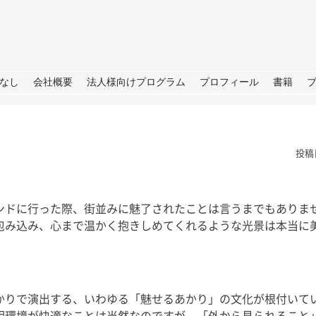
URE
なし
会社概要
法人様向けプログラム
プロフィール
書籍
投稿
ンドに行った際、街並みに魅了されたことは言うまでもありま
包み込み、心まで温かく抱きしめてくれるような光景は本当に
TBS「日曜日の初耳学」出
演のお知らせ
皆さん、こ
せ→撮影→取
皆さん、こんにちは。 今週日曜
しいプロジェ
日（28日）のTBS「日曜日の初
かりで演出する、いわゆる「魅せるあかり」の文化が根付いて
ートします
耳学」に再び出演いたします。 3
明環境が快適なことは当然なのですが、「外から見られること