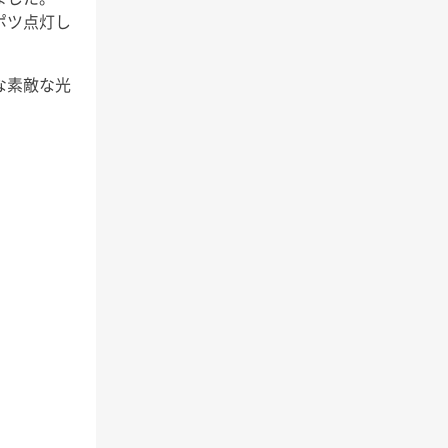
ポツ点灯し
な素敵な光