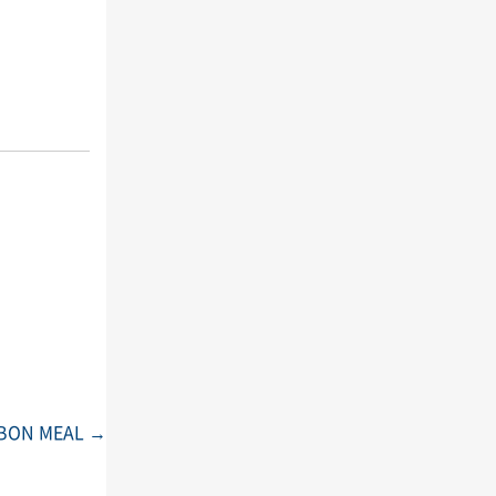
N MEAL
→