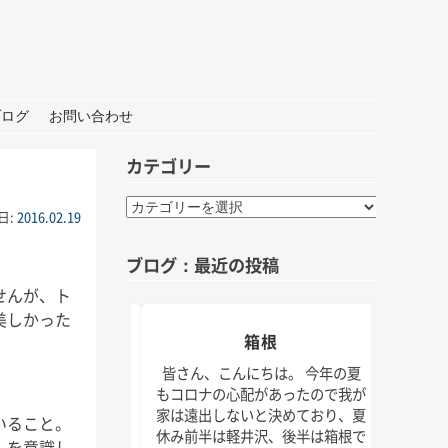
ブログ
お問い合わせ
カテゴリー
カ
日:
2016.02.19
テ
ゴ
ブログ：最近の投稿
リ
ー
せんが、ト
美しかった
おしごと
箱根
夏の
んにちは。 打ち合わ
皆さん、こんにちは。 今年の夏
材な1日。 秋には新
もコロナの心配があったので我が
皆さん
クトもいくつかスタ
家は遠出しないと決めており、夏
けでな
いること。
！ 大学院の研究活動
休み前半は軽井沢、後半は箱根で
じられ
」を意識し