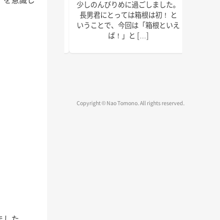
で以上に本腰を入れ
少しのんびりめに過ごしました。
皆さん
2022年の終わりま
長男君にとっては箱根は初！ と
ではな
疾走です！ 週末の台
いうことで、今回は「箱根といえ
録、執
、みな […]
ば！」と […]
物確認
Copyright © Nao Tomono. All rights reserved.
ました。