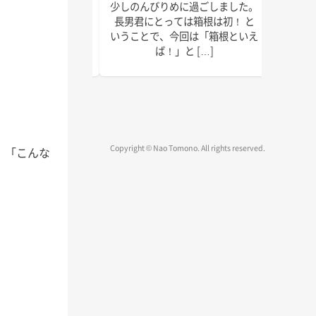
で以上に本腰を入れ
少しのんびりめに過ごしました。
皆さん
2022年の終わりま
長男君にとっては箱根は初！ と
ではな
疾走です！ 週末の台
いうことで、今回は「箱根といえ
録、執
、みな […]
ば！」と […]
物確認
Copyright © Nao Tomono. All rights reserved.
」「こんな