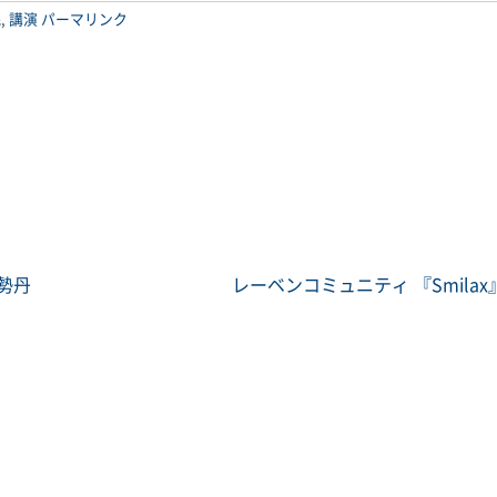
眠
,
講演
パーマリンク
勢丹
レーベンコミュニティ 『Smila