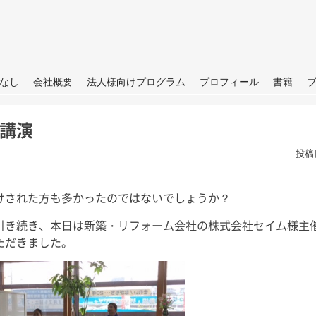
URE
なし
会社概要
法人様向けプログラム
プロフィール
書籍
講演
投稿
けされた方も多かったのではないでしょうか？
引き続き、本日は新築・リフォーム会社の株式会社セイム様主
TBS「日曜日の初耳学」出
ただきました。
演のお知らせ
皆さん、こ
せ→撮影→取
皆さん、こんにちは。 今週日曜
しいプロジェ
日（28日）のTBS「日曜日の初
ートします
耳学」に再び出演いたします。 3