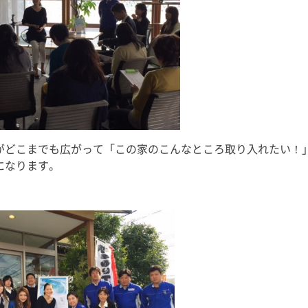
にもこれま
回目の出演となりますが、今回も
て、ここから
季節に合った「初耳！」な睡眠知
で益々全力
識をお届けいたしますので、ぜひ
風
ご覧くださいませ。 友野なおの
書籍 […]
がどこまでも広がって「この家のこんなところ取り入れたい！
になります。