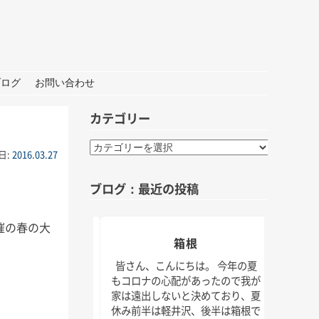
ブログ
お問い合わせ
カテゴリー
カ
日:
2016.03.27
テ
ゴ
ブログ：最近の投稿
リ
ー
催の春の大
おしごと
箱根
夏の
んにちは。 打ち合わ
皆さん、こんにちは。 今年の夏
材な1日。 秋には新
もコロナの心配があったので我が
皆さん
クトもいくつかスタ
家は遠出しないと決めており、夏
けでな
！ 大学院の研究活動
休み前半は軽井沢、後半は箱根で
じられ