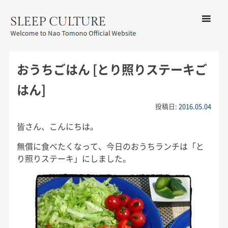
コンテン
ツへ移動
メ
友野なお公式サイト：SLEEP
ニ
CULTURE
おうちごはん [とり照りステーキご
ュ
ー
はん]
投稿日:
2016.05.04
皆さん、こんにちは。
無償に食べたくなって、今日のおうちランチは「と
り照りステーキ」にしました。