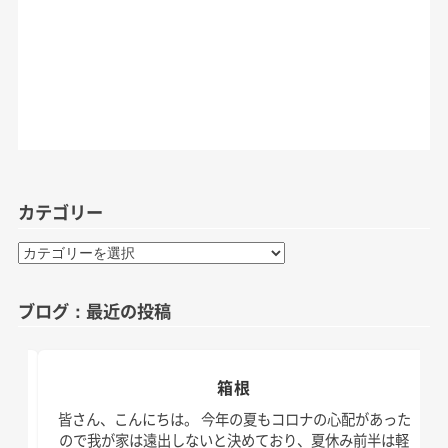
カテゴリー
カ
テ
ゴ
ブログ：最近の投稿
リ
ー
箱根
日。
皆さん、こんにちは。 今年の夏もコロナの心配があった
す！
ので我が家は遠出しないと決めており、夏休み前半は軽