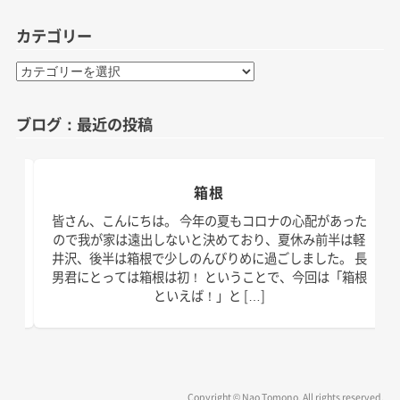
カテゴリー
カ
テ
ゴ
ブログ：最近の投稿
リ
ー
箱根
日。
皆さん、こんにちは。 今年の夏もコロナの心配があった
す！
ので我が家は遠出しないと決めており、夏休み前半は軽
、こ
井沢、後半は箱根で少しのんびりめに過ごしました。 長
の台
男君にとっては箱根は初！ ということで、今回は「箱根
といえば！」と […]
Copyright © Nao Tomono. All rights reserved.