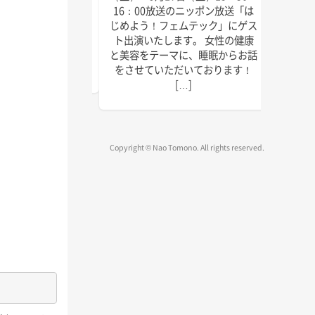
にゲスト出演いたしま
回目の
16：00放送のニッポン放送「は
しければぜひお聴きく
季節に
じめよう！フェムテック」にゲス
放送は以下の通りで
識をお
ト出演いたします。 女性の健康
送 毎週水曜日 15:45
ご覧く
と美容をテーマに、睡眠からお話
～1 […]
をさせていただいております！
[…]
Copyright © Nao Tomono. All rights reserved.