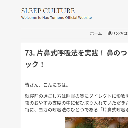
友野なお公式サイト：SLEEP CULT
コンテンツへ移動
ホーム
眠りのおは
73. 片鼻式呼吸法を実践！ 鼻
ック！
皆さん、こんにちは。
就寝前の過ごし方は睡眠の質にダイレクトに影響
耳学」出
おしごと
箱
夜のおやすみ支度の中にぜひ取り入れていただき
せ
皆さん、こんにちは。 打ち合わ
皆さん、こんにち
特に、ヨガの呼吸法のひとつである「片鼻式呼吸
せ→撮影→取材な1日。 秋には新
もコロナの心配が
 今週日曜
しいプロジェクトもいくつかスタ
家は遠出しないと
日曜日の初
ートします！ 大学院の研究活動
休み前半は軽井沢
ます。 3