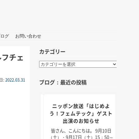
ブログ
お問い合わせ
カテゴリー
ルフチェ
カ
テ
ゴ
日:
2022.03.31
ブログ：最近の投稿
リ
ー
組「身近なことか
ニッポン放送「はじめよ
TBS
」出演のお知らせ
う！フェムテック」ゲスト
出演のお知らせ
んにちは。 9月5日
皆さん
月11日（日）放送のラ
日（2
皆さん、こんにちは。 9月10日
「身近なことから
耳学」
（土）・9月17日（土）15：50～