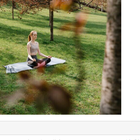
過ごしました。
皆さん、少し眠りやすくなったの
SDGs」
箱根は初！ と
ではないでしょうか？ 撮影、収
す。 よろ
は「箱根といえ
録、執筆、取材、原稿確認、監修
ださい。 
[…]
物確認、コンサルテーション、研
す。 ◉栃木放
究活動に子 […]