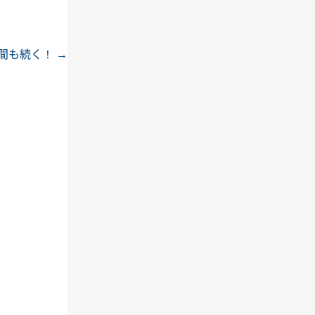
年間も続く！
→