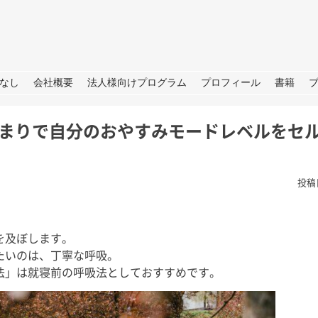
URE
なし
会社概要
法人様向けプログラム
プロフィール
書籍
のつまりで自分のおやすみモードレベルをセ
投稿
を及ぼします。
根
夏の思い出「アゲハ蝶」と
ラジオ番
たいのは、丁寧な呼吸。
の日々
らSDGS
は。 今年の夏
法」は就寝前の呼吸法としておすすめです。
あったので我が
皆さん、こんにちは。 暦の上だ
皆さん、こ
決めており、夏
けでなく、肌でも秋をしっかり感
（月）～ 9
、後半は箱根で
じられる日が増えてきました。
ジオ番組