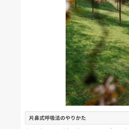
にもこれまで以上に本腰を入れ
少しのんびりめに
が、今回も
て、ここから2022年の終わりま
長男君にとっては
」な睡眠知
で益々全力疾走です！ 週末の台
いうことで、今回
ので、ぜひ
風、みな […]
ば！」と 
友野なおの
片鼻式呼吸法のやりかた