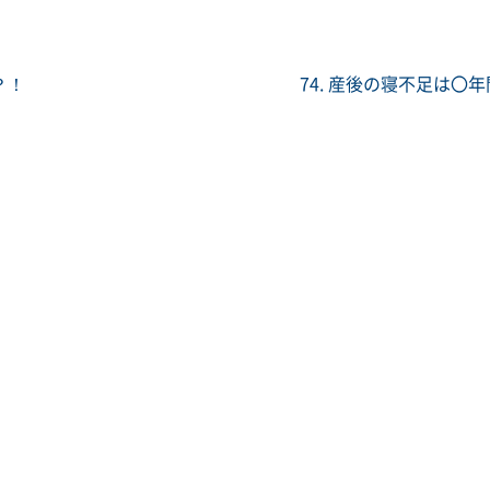
？！
74. 産後の寝不足は〇