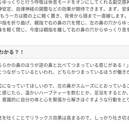
らゆっくりと行う呼吸は休息モードをオンにしてくれる副交感
神安定、自律神経の調整などの効果が期待できます。まず、安
、もう一方は膝の上に軽く置き、背骨から頭まで一直線します
中指を折り曲げ、親指で右の鼻の穴を閉じ、左の鼻の穴からゆ
鼻を軽く閉じ、今度は親指を離して右の鼻の穴からゆっくり息
わかる？！
ちらかの鼻のほうが逆の鼻と比べてつまっている感じがある！
とつながっているといわれ、どちらかつまっているほうが働き
位になっていてほしいので、左の鼻がスムーズにとおっている
と感じたら、温かいハーブティーを飲むとか、足浴をするとか
、意識的に自分の体と心を緊張から解きほぐすような行動をと
息を吐くことでリラックス効果は高まるので、しっかり吐き切