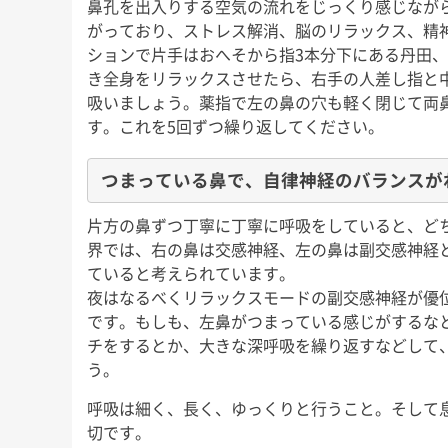
鼻孔を出入りする空気の流れをじっくり感じなが
がっており、ストレス解消、脳のリラックス、精
ションで片手はおへそから指3本分下にある丹田
き全身をリラックスさせたら、右手の人差し指と
吸いましょう。薬指で左の鼻の穴も軽く閉じて両
す。これを5回ずつ繰り返してください。
つまっている鼻で、自律神経のバランスが
片方の鼻ずつ丁寧に丁寧に呼吸をしていると、ど
界では、右の鼻は交感神経、左の鼻は副交感神経
ていると考えられています。
夜はなるべくリラックスモードの副交感神経が優
です。もしも、左鼻がつまっている感じがするな
チをするとか、大きな深呼吸を繰り返すなどして
う。
呼吸は細く、長く、ゆっくりと行うこと。そして
切です。