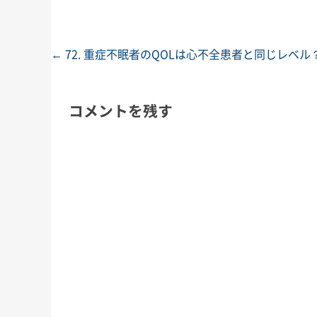
←
72. 重症不眠者のQOLは心不全患者と同じレベル
投稿ナビゲーション
コメントを残す