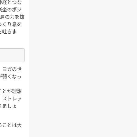
神経とつな
楽坐のポジ
。肩の力を抜
っくり息を
を吐きま
」ヨガの世
が弱くなっ
ことが理想
、ストレッ
りましょ
ることは大