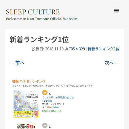
コンテン
ツへ移動
メ
友野なお公式サイト：SLEEP
ニ
CULTURE
新着ランキング1位
ュ
ー
投稿日:
2018.11.10
@
705 × 329
|
新着ランキング1位
← 前へ
次へ →