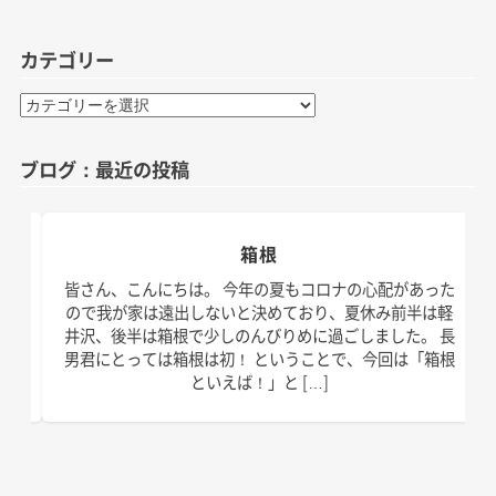
カテゴリー
カ
テ
ゴ
ブログ：最近の投稿
リ
ー
箱根
日。
皆さん、こんにちは。 今年の夏もコロナの心配があった
す！
ので我が家は遠出しないと決めており、夏休み前半は軽
、こ
井沢、後半は箱根で少しのんびりめに過ごしました。 長
の台
男君にとっては箱根は初！ ということで、今回は「箱根
といえば！」と […]