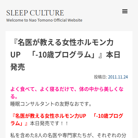
コンテン
ツへ移動
メ
友野なお公式サイト：SLEEP
ニ
CULTURE
『名医が教える女性ホルモン力
ュ
ー
UP 「-10歳プログラム」』本日
発売
投稿日:
2011.11.24
よく食べて、よく寝るだけで、体の中から美しくな
る。
睡眠コンサルタントの友野なおです。
『名医が教える女性ホルモン力UP 「-10歳プログ
ラム」』
本日発売です！！
私を含めた8人の名医や専門家たちが、それぞれの分