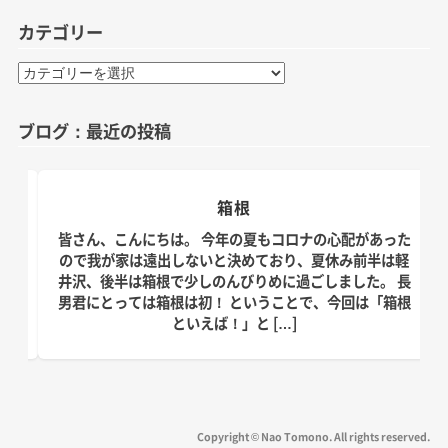
カテゴリー
カ
テ
ゴ
ブログ：最近の投稿
リ
ー
箱根
日。
皆さん、こんにちは。 今年の夏もコロナの心配があった
す！
ので我が家は遠出しないと決めており、夏休み前半は軽
、こ
井沢、後半は箱根で少しのんびりめに過ごしました。 長
の台
男君にとっては箱根は初！ ということで、今回は「箱根
といえば！」と […]
Copyright © Nao Tomono. All rights reserved.