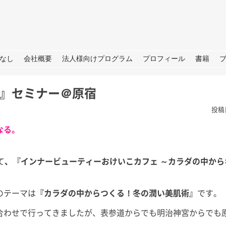
URE
なし
会社概要
法人様向けプログラム
プロフィール
書籍
』セミナー＠原宿
投稿
なる。
て
、『インナービューティーおけいこカフェ ～カラダの中から
根
夏の思い出「アゲハ蝶」と
ラジオ番
の日々
らSDGS
は。 今年の夏
のテーマは
『カラダの中からつくる！冬の潤い美肌術』
です。
あったので我が
皆さん、こんにちは。 暦の上だ
皆さん、こ
決めており、夏
けでなく、肌でも秋をしっかり感
（月）～ 9
合わせで行ってきましたが、表参道からでも明治神宮からでも
、後半は箱根で
じられる日が増えてきました。
ジオ番組