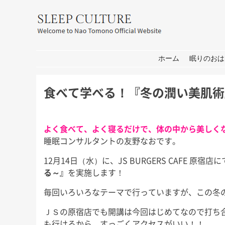
友野なお公式サイト：SLEEP CULT
コンテンツへ移動
ホーム
眠りのおは
食べて学べる！『冬の潤い美肌術
よく食べて、よく寝るだけで、体の中から美しく
睡眠コンサルタントの友野なおです。
12月14日（水）に、JS BURGERS CAFE 原宿店に
耳学」出
おしごと
箱
る～』
を実施します！
せ
皆さん、こんにちは。 打ち合わ
皆さん、こんにち
毎回いろいろなテーマで行っていますが、この冬
せ→撮影→取材な1日。 秋には新
もコロナの心配が
 今週日曜
しいプロジェクトもいくつかスタ
家は遠出しないと
日曜日の初
ＪＳの原宿店でも開講は今回はじめてなので打ち
ートします！ 大学院の研究活動
休み前半は軽井沢
ます。 3
も行けるから、すっごくアクセスがいい！！