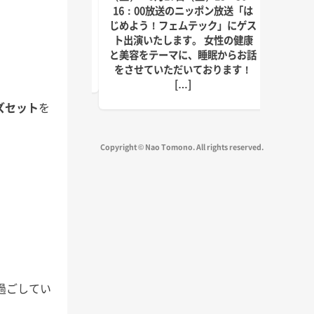
にゲスト出演いたしま
回目の
16：00放送のニッポン放送「は
しければぜひお聴きく
季節に
じめよう！フェムテック」にゲス
放送は以下の通りで
識をお
ト出演いたします。 女性の健康
送 毎週水曜日 15:45
ご覧く
と美容をテーマに、睡眠からお話
～1 […]
をさせていただいております！
[…]
ズセット
を
Copyright © Nao Tomono. All rights reserved.
過ごしてい