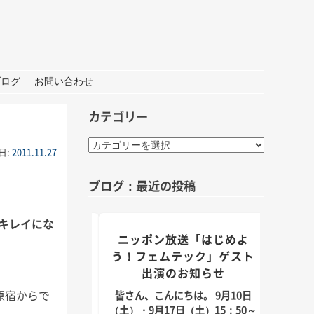
ブログ
お問い合わせ
カテゴリー
カ
日:
2011.11.27
テ
ゴ
ブログ：最近の投稿
リ
ー
キレイにな
組「身近なことか
ニッポン放送「はじめよ
TBS
」出演のお知らせ
う！フェムテック」ゲスト
出演のお知らせ
んにちは。 9月5日
皆さん
月11日（日）放送のラ
日（2
原宿からで
皆さん、こんにちは。 9月10日
「身近なことから
耳学」
（土）・9月17日（土）15：50～