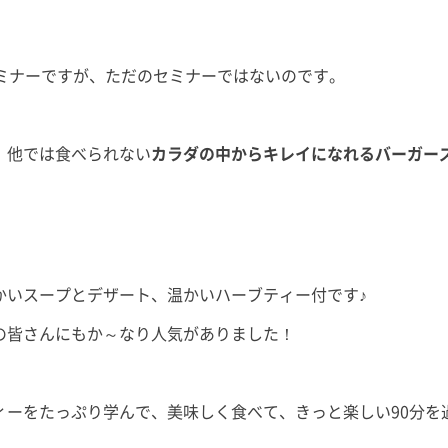
過ごしました。
皆さん、少し眠りやすくなったの
SDGs」
箱根は初！ と
ではないでしょうか？ 撮影、収
す。 よろ
は「箱根といえ
録、執筆、取材、原稿確認、監修
ださい。 
[…]
ミナーですが、ただのセミナーではないのです。
物確認、コンサルテーション、研
す。 ◉栃木放
究活動に子 […]
、他では食べられない
カラダの中からキレイになれるバーガー
かいスープとデザート、温かいハーブティー付です♪
の皆さんにもか～なり人気がありました！
ィーをたっぷり学んで、美味しく食べて、きっと楽しい90分を