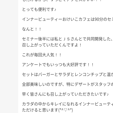
にもこれまで以上に本腰を入れ
少しのんびりめに
が、今回も
て、ここから2022年の終わりま
長男君にとっては
」な睡眠知
とっても便利です♪
で益々全力疾走です！ 週末の台
いうことで、今回
ので、ぜひ
風、みな […]
ば！」と 
インナービューティーおけいこカフェは90分のセ
友野なおの
なんと！！
セミナー後半には私とＪＳさんとで共同開発した
召し上がっていただくんですよ！
これが毎回大人気！！
アンケートでもいっつも大好評です！！
セットはバーガーとサラダとレンコンチップと温
全部美味しいのですが、特にデザートがスタッフ
早く皆さんにも召し上がっていただきたいです♪
カラダの中からキレイになれるインナービューテ
ただけると思います(*^▽^*)