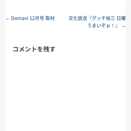
←
Domani 12月号 取材
文化放送『グッチ裕三 日曜
投稿ナビゲーション
うまいぞぉ！』
→
コメントを残す