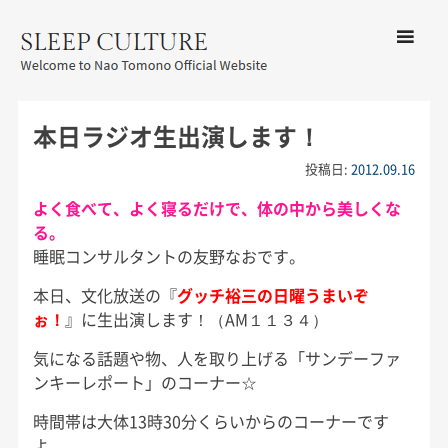
コンテン
ツへ移動
メ
友野なお公式サイト：SLEEP
ニ
CULTURE
本日ラジオ生出演します！
ュ
ー
投稿日:
2012.09.16
よく食べて、よく寝るだけで、体の中から美しくな
る。
睡眠コンサルタントの友野なおです。
本日、文化放送の『
グッチ裕三の日曜うまいぞ
ぉ！
』に生出演します！（AM１１３４）
気になる話題や物、人を取り上げる「サンデーファ
ンキーレポート」のコーナー☆
時間帯は大体13時30分くらいからのコーナーです
よ。