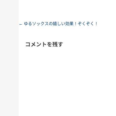
←
ゆるソックスの嬉しい効果！ぞくぞく！
投稿ナビゲーション
コメントを残す