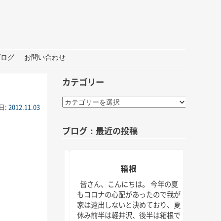
ブログ
お問い合わせ
カテゴリー
カ
日:
2012.11.03
テ
ゴ
ブログ：最近の投稿
リ
ー
おしごと
箱根
夏の
んにちは。 打ち合わ
皆さん、こんにちは。 今年の夏
材な1日。 秋には新
もコロナの心配があったので我が
皆さん
クトもいくつかスタ
家は遠出しないと決めており、夏
けでな
！ 大学院の研究活動
休み前半は軽井沢、後半は箱根で
じられ