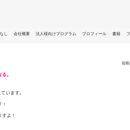
URE
なし
会社概要
法人様向けプログラム
プロフィール
書籍
投稿
なる。
れています。
TBS「日曜日の初耳学」出
す！
演のお知らせ
皆さん、こ
せ→撮影→取
ますよ！
皆さん、こんにちは。 今週日曜
しいプロジェ
日（28日）のTBS「日曜日の初
ートします
耳学」に再び出演いたします。 3