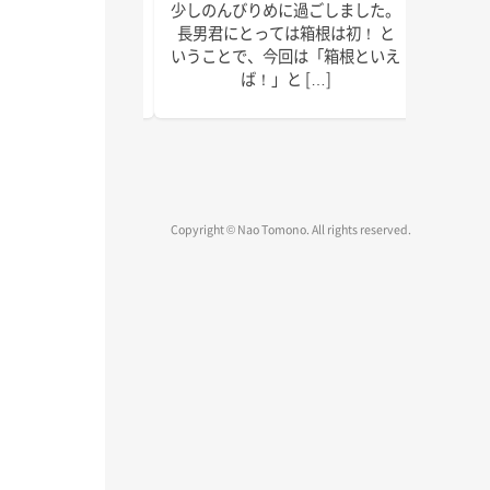
で以上に本腰を入れ
少しのんびりめに過ごしました。
皆さん
2022年の終わりま
長男君にとっては箱根は初！ と
ではな
疾走です！ 週末の台
いうことで、今回は「箱根といえ
録、執
、みな […]
ば！」と […]
物確認
Copyright © Nao Tomono. All rights reserved.