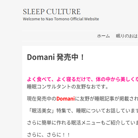
友野なお公式サイト：SLEEP CULT
コンテンツへ移動
ホーム
眠りのおは
Domani 発売中！
よく食べて、よく寝るだけで、体の中から美しく
睡眠コンサルタントの友野なおです。
現在発売中の
Domani
に友野が睡眠記事が掲載さ
「眠活美女」特集で、睡眠についてお話していま
さらに簡単に作れる眠活メニューもご紹介してい
さらに、さらに！！