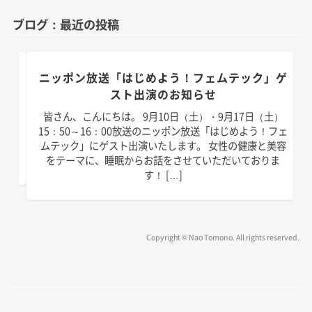
ゴ
ブログ：最近の投稿
リ
ー
のお
ニッポン放送「はじめよう！フェムテック」ゲ
スト出演のお知らせ
）放
皆さん、こんにちは。 9月10日（土）・9月17日（土）
演い
15：50～16：00放送のニッポン放送「はじめよう！フェ
は以
ムテック」にゲスト出演いたします。 女性の健康と美容
]
をテーマに、睡眠からお話をさせていただいておりま
す！ […]
Copyright © Nao Tomono. All rights reserved.