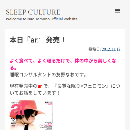
コンテン
ツへ移動
メ
友野なお公式サイト：SLEEP
ニ
CULTURE
本日『ar』 発売！
ュ
ー
投稿日:
2012.11.12
よく食べて、よく寝るだけで、体の中から美しくな
る。
睡眠コンサルタントの友野なおです。
現在発売中の
ar
で、『良質な眠り×フェロモン』につ
いてお話をしています！