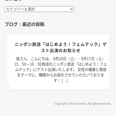
カ
テ
ゴ
ブログ：最近の投稿
リ
ー
のお
ニッポン放送「はじめよう！フェムテック」ゲ
スト出演のお知らせ
）放
皆さん、こんにちは。 9月10日（土）・9月17日（土）
演い
15：50～16：00放送のニッポン放送「はじめよう！フェ
は以
ムテック」にゲスト出演いたします。 女性の健康と美容
]
をテーマに、睡眠からお話をさせていただいておりま
す！ […]
Copyright © Nao Tomono. All rights reserved.