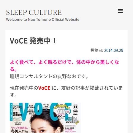
コンテン
ツへ移動
メ
友野なお公式サイト：SLEEP
ニ
CULTURE
VoCE 発売中！
ュ
ー
投稿日:
2014.09.29
よく食べて、よく眠るだけで、体の中から美しくな
る。
睡眠コンサルタントの友野なおです。
現在発売中の
VoCE
に、友野の記事が掲載されていま
す。