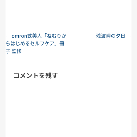
←
omron式美人「ねむりか
残波岬の夕日
→
投稿ナビゲーション
らはじめるセルフケア」冊
子 監修
コメントを残す