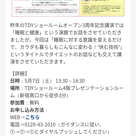
昨年のTDYショールームオープン3周年記念講演では
「睡眠と健康」という演題でお話をさせていただき
ましたが、今回は「睡眠に対する意識を変えるだけ
で、カラダも暮らしもこんなに変わる！”休む技術”」
というタイトルでダイエットのお話なども交えて講
演をさせていただきます。
【詳細】
日時
：5月7日（土） 13:30～14:30
場所
：TDYショールーム4階プレゼンテーションルー
ム（新宿南口から徒歩3分）
参加費
：無料
お申し込み方法
：
WEB⇒
こちら
電話⇒0120-43-1010（ガイダンスに従い、
①⇒①⇒①とダイヤルプッシュしてください）