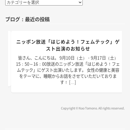
カ
テ
ゴ
ブログ：最近の投稿
リ
ー
のお
ニッポン放送「はじめよう！フェムテック」ゲ
スト出演のお知らせ
）放
皆さん、こんにちは。 9月10日（土）・9月17日（土）
演い
15：50～16：00放送のニッポン放送「はじめよう！フェ
は以
ムテック」にゲスト出演いたします。 女性の健康と美容
]
をテーマに、睡眠からお話をさせていただいておりま
す！ […]
Copyright © Nao Tomono. All rights reserved.