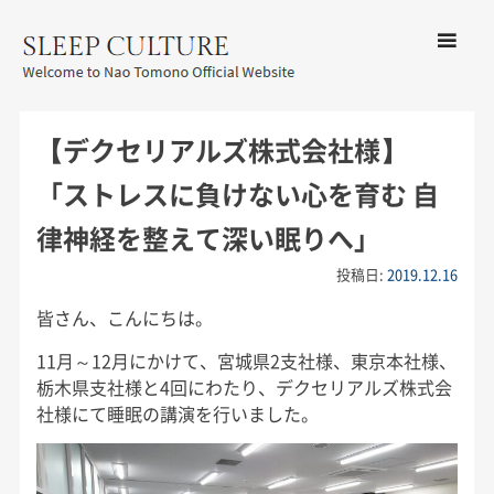
コンテン
ツへ移動
メ
友野なお公式サイト：SLEEP
ニ
CULTURE
【デクセリアルズ株式会社様】
ュ
ー
「ストレスに負けない心を育む 自
律神経を整えて深い眠りへ」
投稿日:
2019.12.16
皆さん、こんにちは。
11月～12月にかけて、宮城県2支社様、東京本社様、
栃木県支社様と4回にわたり、デクセリアルズ株式会
社様にて睡眠の講演を行いました。