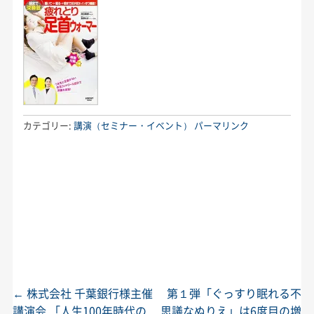
カテゴリー:
講演（セミナー・イベント）
パーマリンク
←
株式会社 千葉銀行様主催
第１弾「ぐっすり眠れる不
投稿ナビゲーション
講演会 「人生100年時代の
思議なぬりえ」は6度目の増