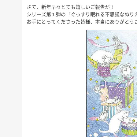
にもこれまで以上に本腰を入れ
少しのんびりめに
が、今回も
さて、新年早々とても嬉しいご報告が！
て、ここから2022年の終わりま
長男君にとっては
」な睡眠知
シリーズ第１弾の「ぐっすり眠れる不思議なぬり
で益々全力疾走です！ 週末の台
いうことで、今回
ので、ぜひ
お手にとってくださった皆様、本当にありがとう
風、みな […]
ば！」と 
友野なおの