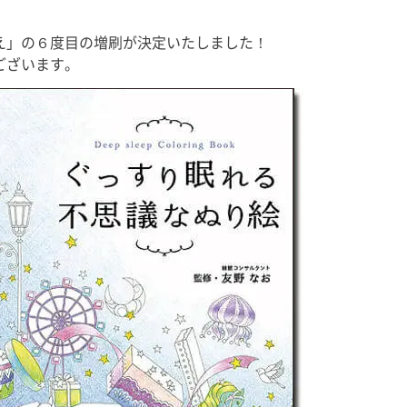
過ごしました。
皆さん、少し眠りやすくなったの
SDGs」
箱根は初！ と
ではないでしょうか？ 撮影、収
す。 よろ
え」の６度目の増刷が決定いたしました！
は「箱根といえ
録、執筆、取材、原稿確認、監修
ださい。 
ございます。
[…]
物確認、コンサルテーション、研
す。 ◉栃木放
究活動に子 […]