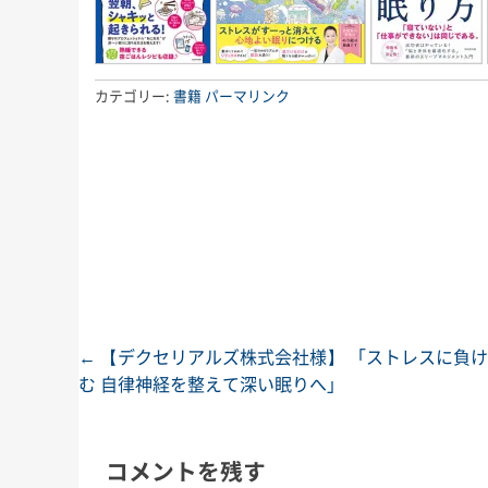
カテゴリー:
書籍
パーマリンク
←
【デクセリアルズ株式会社様】 「ストレスに負
投稿ナビゲーション
む 自律神経を整えて深い眠りへ」
コメントを残す