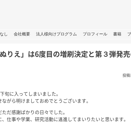
URE
なし
会社概要
法人様向けプログラム
プロフィール
書籍
ぬりえ」は6度目の増刷決定と第３弾発売
投稿
も下旬に入ってしまいました。
根
夏の思い出「アゲハ蝶」と
ラジオ番
せながら明けましておめでとうございます。
の日々
らSDGS
は。 今年の夏
だただ感謝ばかりの日々でした。
あったので我が
皆さん、こんにちは。 暦の上だ
皆さん、こ
に、仕事や学業、研究活動に邁進してまいりたいと思います。
決めており、夏
けでなく、肌でも秋をしっかり感
（月）～ 9
、後半は箱根で
じられる日が増えてきました。
ジオ番組