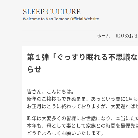
友野なお公式サイト：SLEEP CULT
コンテンツへ移動
ホーム
眠りのおは
第１弾「ぐっすり眠れる不思議な
らせ
皆さん、こんにちは。
新年のご挨拶もできぬまま、あっという間に1月
耳学」出
おしごと
箱
お正月はとうに終わっておりますが、大変遅れば
せ
皆さん、こんにちは。 打ち合わ
皆さん、こんにち
昨年は大変多くの皆様にお世話になり、本当にた
せ→撮影→取材な1日。 秋には新
もコロナの心配が
 今週日曜
本年も、母として妻として家族との時間を最優先
しいプロジェクトもいくつかスタ
家は遠出しないと
日曜日の初
どうぞよろしくお願いいたします。
ートします！ 大学院の研究活動
休み前半は軽井沢
ます。 3