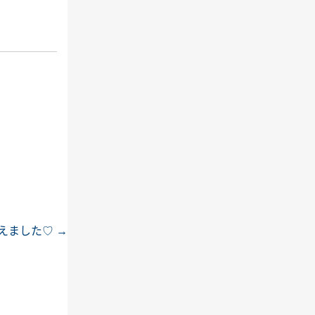
えました♡
→