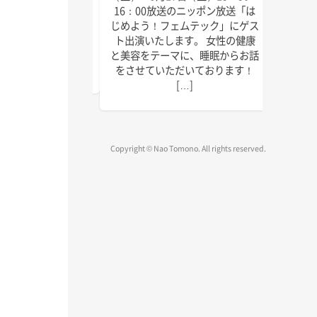
にゲスト出演いたしま
回目の
16：00放送のニッポン放送「は
しければぜひお聴きく
季節に
じめよう！フェムテック」にゲス
放送は以下の通りで
識をお
ト出演いたします。 女性の健康
送 毎週水曜日 15:45
ご覧く
と美容をテーマに、睡眠からお話
～1 […]
をさせていただいております！
[…]
Copyright © Nao Tomono. All rights reserved.