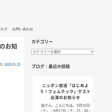
ブログ
お問い合わせ
カテゴリー
のお知
カ
テ
ゴ
日:
2020.01.23
ブログ：最近の投稿
リ
ー
組「身近なことか
ニッポン放送「はじめよ
TBS
」出演のお知らせ
う！フェムテック」ゲスト
出演のお知らせ
んにちは。 9月5日
皆さん
月11日（日）放送のラ
日（2
皆さん、こんにちは。 9月10日
「身近なことから
耳学」
（土）・9月17日（土）15：50～