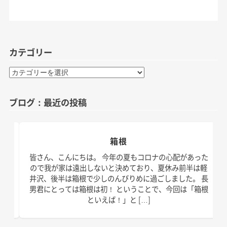
カテゴリー
カ
テ
ゴ
ブログ：最近の投稿
リ
ー
箱根
日。
皆さん、こんにちは。 今年の夏もコロナの心配があった
す！
ので我が家は遠出しないと決めており、夏休み前半は軽
、こ
井沢、後半は箱根で少しのんびりめに過ごしました。 長
の台
男君にとっては箱根は初！ ということで、今回は「箱根
といえば！」と […]