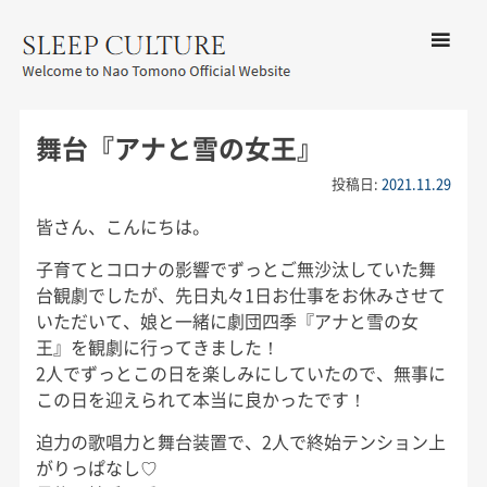
コンテン
ツへ移動
メ
友野なお公式サイト：SLEEP
ニ
CULTURE
舞台『アナと雪の女王』
ュ
ー
投稿日:
2021.11.29
皆さん、こんにちは。
子育てとコロナの影響でずっとご無沙汰していた舞
台観劇でしたが、先日丸々1日お仕事をお休みさせて
いただいて、娘と一緒に劇団四季『アナと雪の女
王』を観劇に行ってきました！
2人でずっとこの日を楽しみにしていたので、無事に
この日を迎えられて本当に良かったです！
迫力の歌唱力と舞台装置で、2人で終始テンション上
がりっぱなし♡