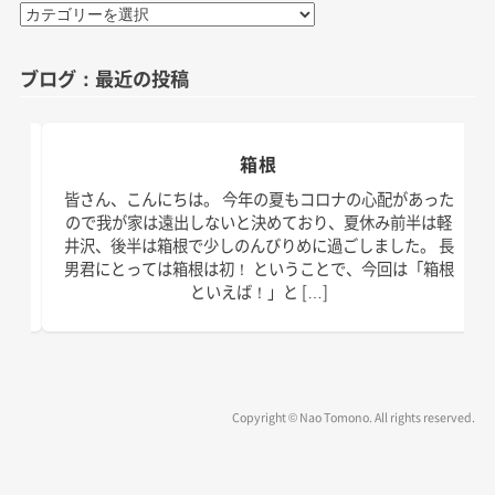
カ
テ
ゴ
ブログ：最近の投稿
リ
ー
箱根
日。
皆さん、こんにちは。 今年の夏もコロナの心配があった
す！
ので我が家は遠出しないと決めており、夏休み前半は軽
、こ
井沢、後半は箱根で少しのんびりめに過ごしました。 長
の台
男君にとっては箱根は初！ ということで、今回は「箱根
といえば！」と […]
Copyright © Nao Tomono. All rights reserved.