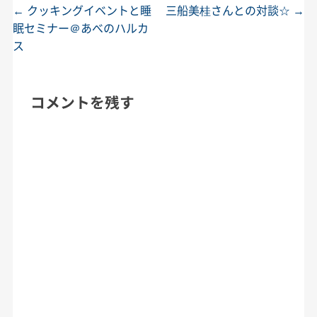
←
クッキングイベントと睡
三船美桂さんとの対談☆
→
投稿ナビゲーション
眠セミナー＠あべのハルカ
ス
コメントを残す