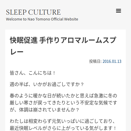
コンテン
ツへ移動
メ
友野なお公式サイト：SLEEP
ニ
CULTURE
快眠促進 手作りアロマルームスプ
ュ
ー
レー
投稿日:
2016.01.13
皆さん、こんにちは！
週の半ば、いかがお過ごしですか？
春のように暖かな日が続いたかと思えば急激に冬の
厳しい寒さが戻ってきたりという不安定な気候です
が、体調は崩されていませんか？
わたしは相変わらず元気いっぱいに過ごしており、
最近快眠レベルがさらに上がっている気がします！