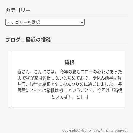
カテゴリー
カ
テ
ゴ
ブログ：最近の投稿
リ
ー
箱根
日。
皆さん、こんにちは。 今年の夏もコロナの心配があった
す！
ので我が家は遠出しないと決めており、夏休み前半は軽
、こ
井沢、後半は箱根で少しのんびりめに過ごしました。 長
の台
男君にとっては箱根は初！ ということで、今回は「箱根
といえば！」と […]
Copyright © Nao Tomono. All rights reserved.