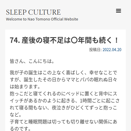
コンテン
ツへ移動
メ
友野なお公式サイト：SLEEP
ニ
CULTURE
74. 産後の寝不足は〇年間も続く！
ュ
ー
投稿日:
2022.04.20
皆さん、こんにちは。
我が子の誕生はこの上なく喜ばしく、幸せなことで
すが、誕生したその日からママとパパの眠れぬ日々
は始まります。
抱っこだと寝てくれるのにベッドに置くと背中にス
イッチがあるかのように起きる、1時間ごとに起こさ
れて寝る間もない、夜泣きがひどくてずっと抱っこ
など。
子育てと睡眠問題は切っても切り離せない関係にあ
るのです。