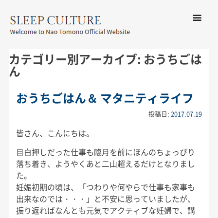
コンテン
ツへ移動
メ
友野なお公式サイト：SLEEP
ニ
カテゴリー別アーカイブ:
おうちごは
CULTURE
ュ
ん
ー
おうちごはん＆ マタニティライフ
投稿日:
2017.07.19
皆さん、こんにちは。
目白押しだった仕事も臨月を前にほんのちょっぴり
落ち着き、ようやくあと二山超えるだけとなりまし
た。
妊娠初期の頃は、「つわりや何やらで仕事も家事も
出来なのでは・・・」と不安に思っていましたが、
振り返ればなんとも元気でアクティブな妊婦で、講