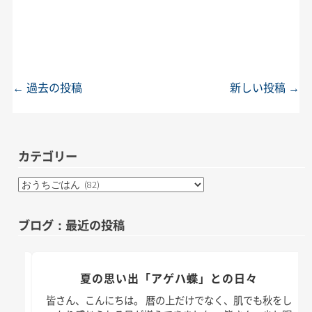
←
過去の投稿
新しい投稿
→
投稿ナビゲーション
カテゴリー
カ
テ
ゴ
ブログ：最近の投稿
リ
ー
夏の思い出「アゲハ蝶」との日々
った
皆さん、こんにちは。 暦の上だけでなく、肌でも秋をし