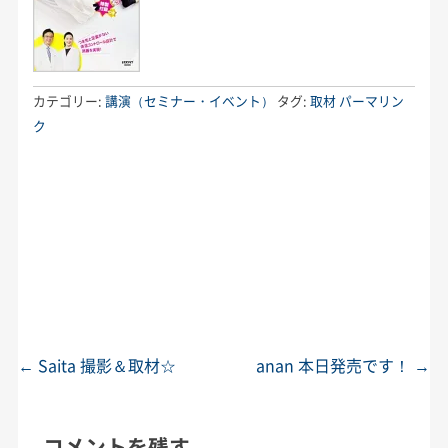
カテゴリー:
講演（セミナー・イベント）
タグ:
取材
パーマリン
ク
←
Saita 撮影＆取材☆
anan 本日発売です！
→
投稿ナビゲーション
コメントを残す