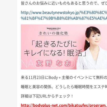
皆さんのお悩みに近いものもあると思うので、ぜ
http://www.beautynewstokyo.jp/%E3%8
%81%BF%E7%9B%B8%E8%AB%87%E5%AE%A
来る11月23日にBody＋主催のイベントにて無
睡眠と美容の関係、どうしたら睡眠時間をエステ
詳細は下記URLからチェック！
http://bodyplus-net.com/bikatsufes/program