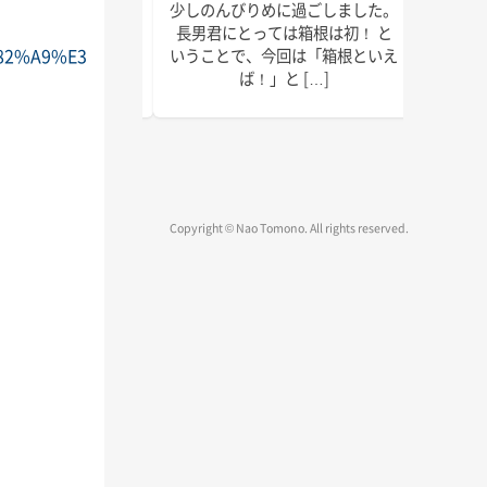
で以上に本腰を入れ
少しのんびりめに過ごしました。
皆さん
2022年の終わりま
長男君にとっては箱根は初！ と
ではな
82%A9%E3
疾走です！ 週末の台
いうことで、今回は「箱根といえ
録、執
、みな […]
ば！」と […]
物確認
Copyright © Nao Tomono. All rights reserved.