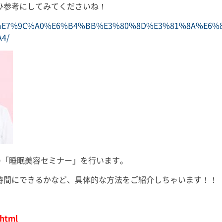
にもこれま
ひ参考にしてみてくださいね！
回目の出演となりますが、今回も
て、ここから
季節に合った「初耳！」な睡眠知
0%8C%E7%9C%A0%E6%B4%BB%E3%80%8D%E3%81%8A%E6%
で益々全力
識をお届けいたしますので、ぜひ
風
4/
ご覧くださいませ。 友野なおの
書籍 […]
料の「睡眠美容セミナー」を行います。
時間にできるかなど、具体的な方法をご紹介しちゃいます！！
.html