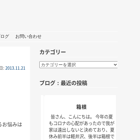
ブログ
お問い合わせ
カテゴリー
カ
日:
2013.11.21
テ
ゴ
ブログ：最近の投稿
リ
ー
おしごと
箱根
夏の
んにちは。 打ち合わ
皆さん、こんにちは。 今年の夏
材な1日。 秋には新
もコロナの心配があったので我が
るお悩みは
皆さん
クトもいくつかスタ
家は遠出しないと決めており、夏
けでな
！ 大学院の研究活動
休み前半は軽井沢、後半は箱根で
じられ