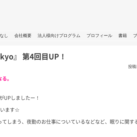
URE
なし
会社概要
法人様向けプログラム
プロフィール
書籍
okyo』 第4回目UP！
投稿
なる。
回目がUPしましたー！
TBS「日曜日の初耳学」出
ています☆
演のお知らせ
皆さん、こ
せ→撮影→取
ってしまう、夜勤のお仕事についているなどなど、眠りに関す
皆さん、こんにちは。 今週日曜
しいプロジェ
日（28日）のTBS「日曜日の初
ートします
耳学」に再び出演いたします。 3