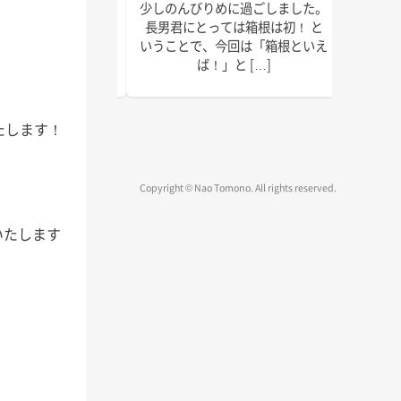
で以上に本腰を入れ
少しのんびりめに過ごしました。
皆さん
2022年の終わりま
長男君にとっては箱根は初！ と
ではな
疾走です！ 週末の台
いうことで、今回は「箱根といえ
録、執
、みな […]
ば！」と […]
物確認
たします！
Copyright © Nao Tomono. All rights reserved.
いたします