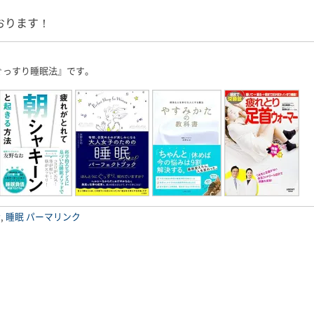
おります！
ぐっすり睡眠法』です。
活
,
睡眠
パーマリンク