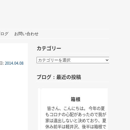
ブログ
お問い合わせ
カテゴリー
カ
日:
2014.04.08
テ
ゴ
ブログ：最近の投稿
リ
ー
おしごと
箱根
夏の
んにちは。 打ち合わ
皆さん、こんにちは。 今年の夏
材な1日。 秋には新
もコロナの心配があったので我が
皆さん
クトもいくつかスタ
家は遠出しないと決めており、夏
けでな
！ 大学院の研究活動
休み前半は軽井沢、後半は箱根で
じられ