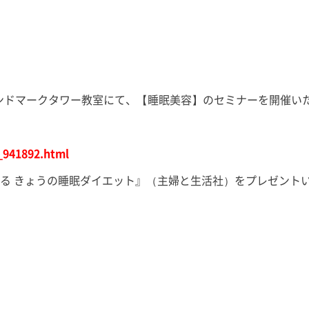
にもこれま
回目の出演となりますが、今回も
て、ここから
季節に合った「初耳！」な睡眠知
で益々全力
識をお届けいたしますので、ぜひ
風
ご覧くださいませ。 友野なおの
書籍 […]
ランドマークタワー教室にて、【睡眠美容】のセミナーを開催い
_941892.html
る きょうの睡眠ダイエット』（主婦と生活社）をプレゼント