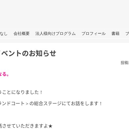
URE
なし
会社概要
法人様向けプログラム
プロフィール
書籍
イベントのお知らせ
投稿
なる。
うことになりました！
TBS「日曜日の初耳学」出
グランドコート＞の総合ステージにてお話をします！
演のお知らせ
皆さん、こ
せ→撮影→取
皆さん、こんにちは。 今週日曜
しいプロジェ
日（28日）のTBS「日曜日の初
話させていただきますよ★
ートします
耳学」に再び出演いたします。 3