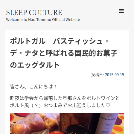
コンテン
ツへ移動
メ
友野なお公式サイト：SLEEP
ニ
CULTURE
ポルトガル パスティッシュ・
ュ
ー
デ・ナタと呼ばれる国民的お菓子
のエッグタルト
投稿日:
2015.09.15
皆さん、こんにちは！
昨夜は学会から帰宅した旦那さんをポルトワインと
ポルト風（？）おつまみでお出迎えしました♡