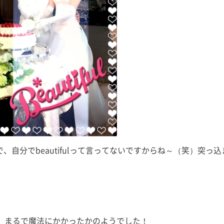
過ごしました。
皆さん、少し眠りやすくなったの
SDGs」
箱根は初！ と
ではないでしょうか？ 撮影、収
す。 よろ
は「箱根といえ
録、執筆、取材、原稿確認、監修
ださい。 
[…]
物確認、コンサルテーション、研
す。 ◉栃木放
究活動に子 […]
自分でbeautifulって言ってないですからね～（笑）突っ
、まるで魔法にかかったかのようでした！