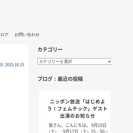
ブログ
お問い合わせ
カテゴリー
カ
日:
2015.10.15
テ
ゴ
ブログ：最近の投稿
リ
ー
組「身近なことか
ニッポン放送「はじめよ
TBS
」出演のお知らせ
う！フェムテック」ゲスト
出演のお知らせ
んにちは。 9月5日
皆さん
月11日（日）放送のラ
日（2
皆さん、こんにちは。 9月10日
「身近なことから
耳学」
（土）・9月17日（土）15：50～