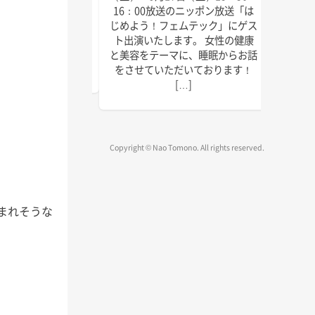
にゲスト出演いたしま
回目の
16：00放送のニッポン放送「は
しければぜひお聴きく
季節に
じめよう！フェムテック」にゲス
放送は以下の通りで
識をお
ト出演いたします。 女性の健康
送 毎週水曜日 15:45
ご覧く
と美容をテーマに、睡眠からお話
～1 […]
をさせていただいております！
[…]
Copyright © Nao Tomono. All rights reserved.
込まれそうな