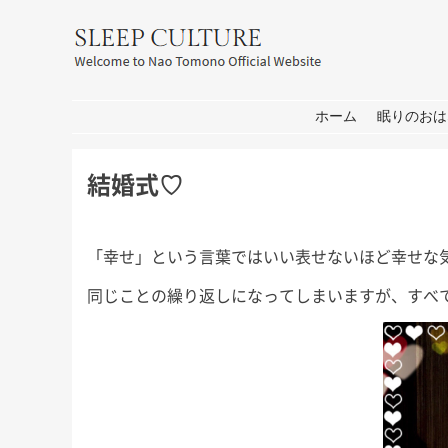
友野なお公式サイト：SLEEP CULT
コンテンツへ移動
ホーム
眠りのおは
結婚式♡
「幸せ」という言葉ではいい表せないほど幸せな
同じことの繰り返しになってしまいますが、すべ
耳学」出
おしごと
箱
せ
皆さん、こんにちは。 打ち合わ
皆さん、こんにち
せ→撮影→取材な1日。 秋には新
もコロナの心配が
 今週日曜
しいプロジェクトもいくつかスタ
家は遠出しないと
日曜日の初
ートします！ 大学院の研究活動
休み前半は軽井沢
ます。 3