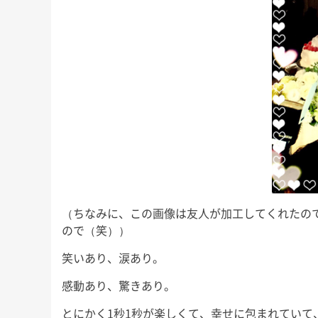
にもこれまで以上に本腰を入れ
少しのんびりめに
が、今回も
て、ここから2022年の終わりま
長男君にとっては
」な睡眠知
で益々全力疾走です！ 週末の台
いうことで、今回
ので、ぜひ
風、みな […]
ば！」と 
友野なおの
（ちなみに、この画像は友人が加工してくれたので、
ので（笑））
笑いあり、涙あり。
感動あり、驚きあり。
とにかく1秒1秒が楽しくて、幸せに包まれていて