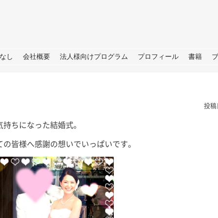
URE
なし
会社概要
法人様向けプログラム
プロフィール
書籍
投稿
気持ちになった結婚式。
ての皆様へ感謝の想いでいっぱいです。
根
夏の思い出「アゲハ蝶」と
ラジオ番
の日々
らSDGS
は。 今年の夏
あったので我が
皆さん、こんにちは。 暦の上だ
皆さん、こ
決めており、夏
けでなく、肌でも秋をしっかり感
（月）～ 9
、後半は箱根で
じられる日が増えてきました。
ジオ番組