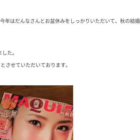
過ごしました。
皆さん、少し眠りやすくなったの
SDGs」
箱根は初！ と
ではないでしょうか？ 撮影、収
す。 よろ
は「箱根といえ
録、執筆、取材、原稿確認、監修
ださい。 
、今年はだんなさんとお盆休みをしっかりいただいて、秋の結
[…]
物確認、コンサルテーション、研
す。 ◉栃木放
究活動に子 […]
ました。
っとさせていただいております。