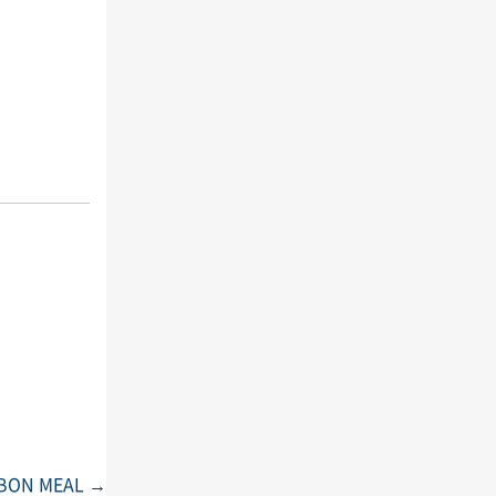
ON MEAL
→