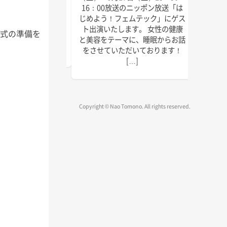
にゲスト出演いたしま
回目の
16：00放送のニッポン放送「は
しければぜひお聴きく
季節に
じめよう！フェムテック」にゲス
放送は以下の通りで
識をお
ト出演いたします。 女性の健康
婚式の準備を
送 毎週水曜日 15:45
ご覧く
と美容をテーマに、睡眠からお話
～1 […]
をさせていただいております！
[…]
Copyright © Nao Tomono. All rights reserved.