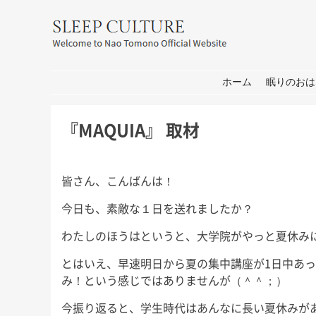
友野なお公式サイト：SLEEP CULT
コンテンツへ移動
ホーム
眠りのおは
『MAQUIA』 取材
皆さん、こんばんは！
今日も、素敵な１日を送れましたか？
わたしのほうはというと、大学院がやっと夏休み
耳学」出
おしごと
箱
せ
とはいえ、早速明日から夏の集中講座が1日中あ
皆さん、こんにちは。 打ち合わ
皆さん、こんにち
せ→撮影→取材な1日。 秋には新
もコロナの心配が
み！という感じではありませんが（＾＾；）
 今週日曜
しいプロジェクトもいくつかスタ
家は遠出しないと
日曜日の初
今振り返ると、学生時代はあんなに長い夏休みが
ートします！ 大学院の研究活動
休み前半は軽井沢
ます。 3