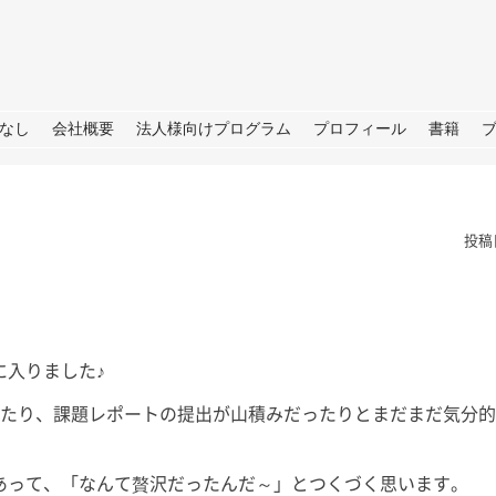
URE
なし
会社概要
法人様向けプログラム
プロフィール
書籍
投稿
に入りました♪
根
夏の思い出「アゲハ蝶」と
ラジオ番
の日々
らSDGS
ったり、課題レポートの提出が山積みだったりとまだまだ気分
は。 今年の夏
あったので我が
皆さん、こんにちは。 暦の上だ
皆さん、こ
決めており、夏
けでなく、肌でも秋をしっかり感
（月）～ 9
あって、「なんて贅沢だったんだ～」とつくづく思います。
、後半は箱根で
じられる日が増えてきました。
ジオ番組