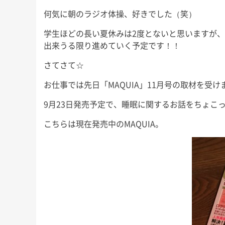
にもこれまで以上に本腰を入れ
少しのんびりめに
が、今回も
何気に朝のラジオ体操、好きでした（笑）
て、ここから2022年の終わりま
長男君にとっては
」な睡眠知
で益々全力疾走です！ 週末の台
いうことで、今回
ので、ぜひ
学生ほどの長い夏休みは2度とないと思いますが
風、みな […]
ば！」と 
友野なおの
出来うる限り進めていく予定です！！
さてさて☆
お仕事では先日「MAQUIA」11月号の取材を受け
9月23日発売予定で、睡眠に関するお話をちょこ
こちらは現在発売中のMAQUIA。