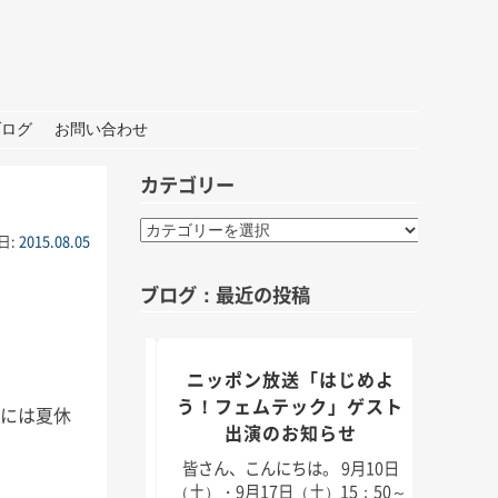
ブログ
お問い合わせ
カテゴリー
カ
日:
2015.08.05
テ
ゴ
ブログ：最近の投稿
リ
ー
組「身近なことか
ニッポン放送「はじめよ
TBS
」出演のお知らせ
う！フェムテック」ゲスト
的には夏休
出演のお知らせ
んにちは。 9月5日
皆さん
月11日（日）放送のラ
日（2
皆さん、こんにちは。 9月10日
「身近なことから
耳学」
（土）・9月17日（土）15：50～