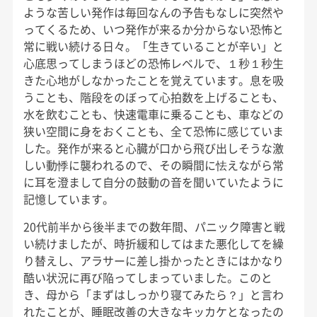
ような苦しい発作は毎回なんの予告もなしに突然や
ってくるため、いつ発作が来るか分からない恐怖と
常に戦い続ける日々。「生きていることが辛い」と
心底思ってしまうほどの恐怖レベルで、１秒１秒生
きた心地がしなかったことを覚えています。息を吸
うことも、階段をのぼって心拍数を上げることも、
水を飲むことも、快速電車に乗ることも、車などの
狭い空間に身をおくことも、全て恐怖に感じていま
した。発作が来ると心臓が口から飛び出しそうな激
しい動悸に襲われるので、その瞬間に怯えながら常
に耳を澄まして自分の鼓動の音を聞いていたように
記憶しています。
20代前半から後半までの数年間、パニック障害と戦
い続けましたが、時折緩和してはまた悪化してを繰
り替えし、アラサーに差し掛かったときにはかなり
酷い状況に再び陥ってしまっていました。このと
き、母から「まずはしっかり寝てみたら？」と言わ
れたことが、睡眠改善の大きなキッカケとなったの