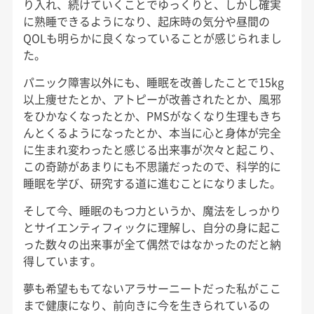
り入れ、続けていくことでゆっくりと、しかし確実
に熟睡できるようになり、起床時の気分や昼間の
QOLも明らかに良くなっていることが感じられまし
た。
パニック障害以外にも、睡眠を改善したことで15kg
以上痩せたとか、アトピーが改善されたとか、風邪
をひかなくなったとか、PMSがなくなり生理もきち
んとくるようになったとか、本当に心と身体が完全
に生まれ変わったと感じる出来事が次々と起こり、
この奇跡があまりにも不思議だったので、科学的に
睡眠を学び、研究する道に進むことになりました。
そして今、睡眠のもつ力というか、魔法をしっかり
とサイエンティフィックに理解し、自分の身に起こ
った数々の出来事が全て偶然ではなかったのだと納
得しています。
夢も希望ももてないアラサーニートだった私がここ
まで健康になり、前向きに今を生きられているの