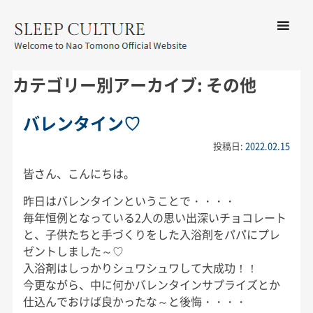
コンテン
ツへ移動
メ
友野なお公式サイト：SLEEP
ニ
カテゴリー別アーカイブ:
その他
CULTURE
ュ
ー
バレンタイン♡
投稿日:
2022.02.15
皆さん、こんにちは。
昨日はバレンタインということで・・・・
毎年恒例となっている2人の思い出深いチョコレート
と、子供たちと手づくりをした入浴剤をパパにプレ
ゼントしました～♡
入浴剤はしっかりシュワシュワして大成功！！
今更ながら、中に何かバレンタインサプライズとか
仕込んでおけば良かったな～と後悔・・・・